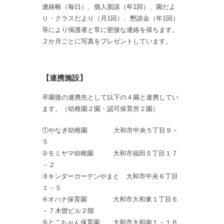
連絡帳（毎日）、個人面談（年1回）、園だよ
り・クラスだより（月1回）、懇談会（年1回）
等により保護者と常に密接な連絡を保ちます。
２か月ごとに写真をプレゼントしています。
【連携施設】
卒園後の連携先として以下の４園と連携してい
ます。（幼稚園２園・認可保育所２園）
①やなぎ幼稚園 大和市中央５丁目９－
５
②モミヤマ幼稚園 大和市福田５丁目１７
－２
③キンダーガーデンやまと 大和市中央６丁目
１－５
④オハナ保育園 大和市大和東１丁目６
－７木曽ビル２階
⑤とこちゃん保育園 大和市大和南１－１６