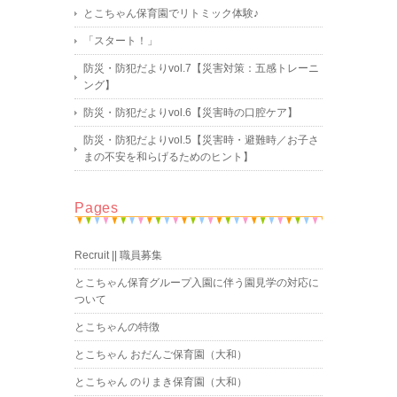
とこちゃん保育園でリトミック体験♪
「スタート！」
防災・防犯だよりvol.7【災害対策：五感トレーニ
ング】
防災・防犯だよりvol.6【災害時の口腔ケア】
防災・防犯だよりvol.5【災害時・避難時／お子さ
まの不安を和らげるためのヒント】
Pages
Recruit || 職員募集
とこちゃん保育グループ入園に伴う園見学の対応に
ついて
とこちゃんの特徴
とこちゃん おだんご保育園（大和）
とこちゃん のりまき保育園（大和）