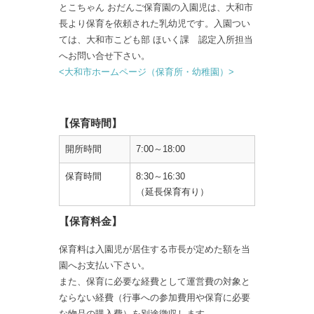
とこちゃん おだんご保育園の入園児は、大和市
長より保育を依頼された乳幼児です。入園つい
ては、大和市こども部 ほいく課 認定入所担当
へお問い合せ下さい。
<大和市ホームページ（保育所・幼稚園）>
【保育時間】
開所時間
7:00～18:00
保育時間
8:30～16:30
（延長保育有り）
【保育料金】
保育料は入園児が居住する市長が定めた額を当
園へお支払い下さい。
また、保育に必要な経費として運営費の対象と
ならない経費（行事への参加費用や保育に必要
な物品の購入費）を別途徴収します。