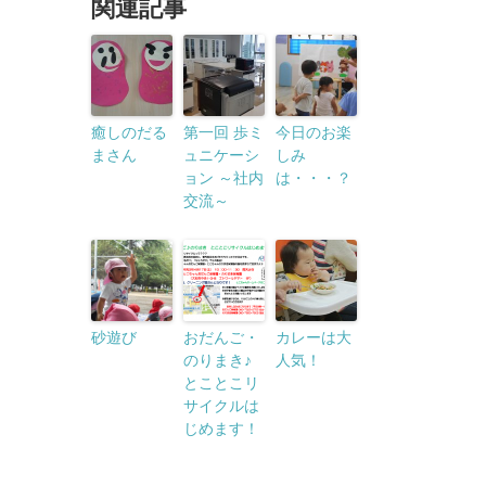
関連記事
癒しのだる
第一回 歩ミ
今日のお楽
まさん
ュニケーシ
しみ
ョン ～社内
は・・・？
交流～
砂遊び
おだんご・
カレーは大
のりまき♪
人気！
とことこリ
サイクルは
じめます！