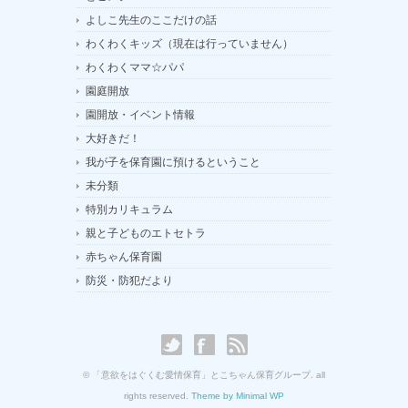
よしこ先生のここだけの話
わくわくキッズ（現在は行っていません）
わくわくママ☆パパ
園庭開放
園開放・イベント情報
大好きだ！
我が子を保育園に預けるということ
未分類
特別カリキュラム
親と子どものエトセトラ
赤ちゃん保育園
防災・防犯だより
© 「意欲をはぐくむ愛情保育」とこちゃん保育グループ. all
rights reserved.
Theme by Minimal WP