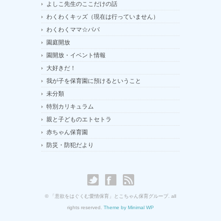
よしこ先生のここだけの話
わくわくキッズ（現在は行っていません）
わくわくママ☆パパ
園庭開放
園開放・イベント情報
大好きだ！
我が子を保育園に預けるということ
未分類
特別カリキュラム
親と子どものエトセトラ
赤ちゃん保育園
防災・防犯だより
© 「意欲をはぐくむ愛情保育」とこちゃん保育グループ. all
rights reserved.
Theme by Minimal WP