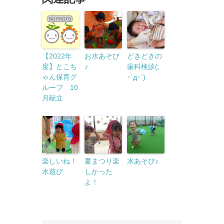
【2022年
お水あそび
どきどきの
度】とこち
♪
歯科検診(;
ゃん保育グ
･`д･´)
ループ 10
月献立
楽しいね！
夏まつり楽
水あそび♪
水遊び
しかった
よ！