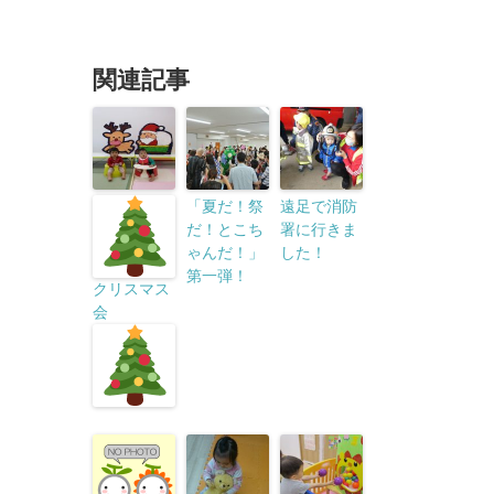
関連記事
「夏だ！祭
遠足で消防
だ！とこち
署に行きま
ゃんだ！」
した！
第一弾！
クリスマス
会