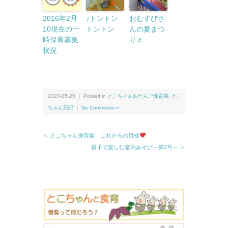
2016年2月
♪トントン
おむすびさ
10現在の一
トントン
んの夏まつ
時保育募集
り♬
状況
2020-05-25 ｜ Posted in
とこちゃんおだんご保育園
,
とこ
ちゃん日記
｜
No Comments »
＜ とこちゃん保育園 これからの目標
親子で楽しむ室内あそび～第2号～ ＞