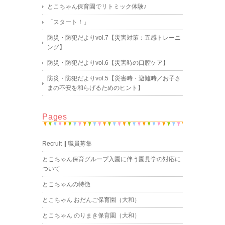
とこちゃん保育園でリトミック体験♪
「スタート！」
防災・防犯だよりvol.7【災害対策：五感トレーニ
ング】
防災・防犯だよりvol.6【災害時の口腔ケア】
防災・防犯だよりvol.5【災害時・避難時／お子さ
まの不安を和らげるためのヒント】
Pages
Recruit || 職員募集
とこちゃん保育グループ入園に伴う園見学の対応に
ついて
とこちゃんの特徴
とこちゃん おだんご保育園（大和）
とこちゃん のりまき保育園（大和）