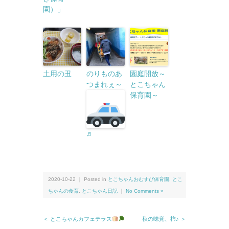
園）」
土用の丑
のりものあ
園庭開放～
つまれぇ～
とこちゃん
保育園～
♬
2020-10-22 ｜ Posted in
とこちゃんおむすび保育園
,
とこ
ちゃんの食育
,
とこちゃん日記
｜
No Comments »
＜ とこちゃんカフェテラス
秋の味覚、柿♪ ＞