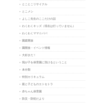
とことこリサイクル
とこメシ
よしこ先生のここだけの話
わくわくキッズ（現在は行っていません）
わくわくママ☆パパ
園庭開放
園開放・イベント情報
大好きだ！
我が子を保育園に預けるということ
未分類
特別カリキュラム
親と子どものエトセトラ
赤ちゃん保育園
防災・防犯だより