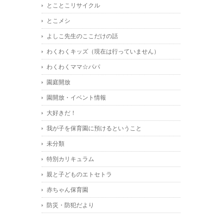
とことこリサイクル
とこメシ
よしこ先生のここだけの話
わくわくキッズ（現在は行っていません）
わくわくママ☆パパ
園庭開放
園開放・イベント情報
大好きだ！
我が子を保育園に預けるということ
未分類
特別カリキュラム
親と子どものエトセトラ
赤ちゃん保育園
防災・防犯だより