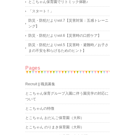
とこちゃん保育園でリトミック体験♪
「スタート！」
防災・防犯だよりvol.7【災害対策：五感トレーニ
ング】
防災・防犯だよりvol.6【災害時の口腔ケア】
防災・防犯だよりvol.5【災害時・避難時／お子さ
まの不安を和らげるためのヒント】
Pages
Recruit || 職員募集
とこちゃん保育グループ入園に伴う園見学の対応に
ついて
とこちゃんの特徴
とこちゃん おだんご保育園（大和）
とこちゃん のりまき保育園（大和）