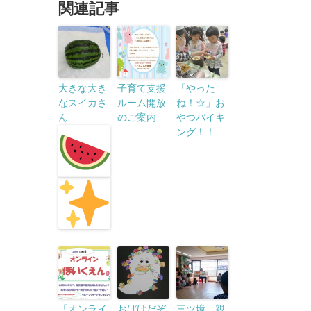
関連記事
大きな大き
子育て支援
「やった
なスイカさ
ルーム開放
ね！☆」お
ん
のご案内
やつバイキ
ング！！
「オンライ
おばけだぞ
三ツ境 親