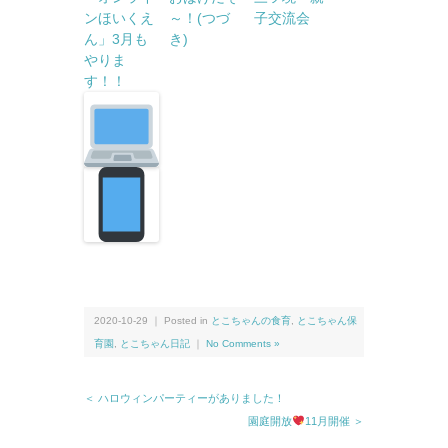
ンほいくえ
～！(つづ
子交流会
ん」3月も
き)
やりま
す！！
2020-10-29 ｜ Posted in
とこちゃんの食育
,
とこちゃん保
育園
,
とこちゃん日記
｜
No Comments »
＜ ハロウィンパーティーがありました！
園庭開放
11月開催 ＞