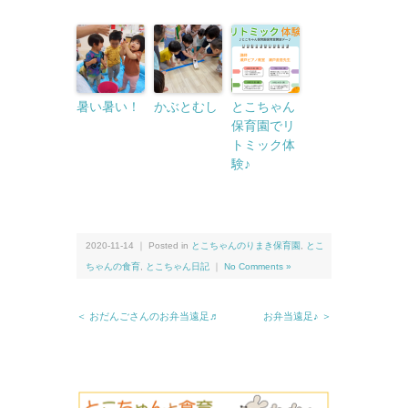
暑い暑い！
かぶとむし
とこちゃん
保育園でリ
トミック体
験♪
2020-11-14 ｜ Posted in
とこちゃんのりまき保育園
,
とこ
ちゃんの食育
,
とこちゃん日記
｜
No Comments »
＜ おだんごさんのお弁当遠足♬
お弁当遠足♪ ＞