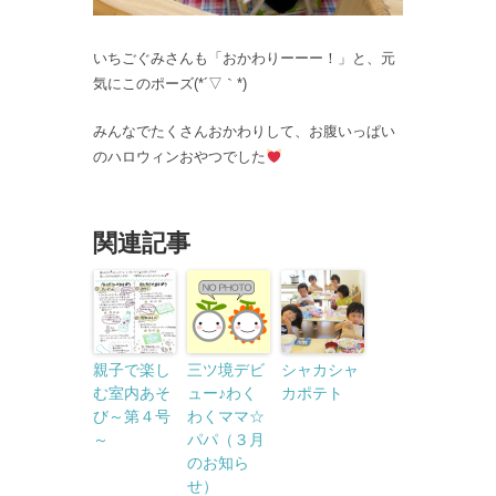
いちごぐみさんも「おかわりーーー！」と、元
気にこのポーズ(*´▽｀*)
みんなでたくさんおかわりして、お腹いっぱい
のハロウィンおやつでした
関連記事
親子で楽し
三ツ境デビ
シャカシャ
む室内あそ
ュー♪わく
カポテト
び～第４号
わくママ☆
～
パパ（３月
のお知ら
せ）