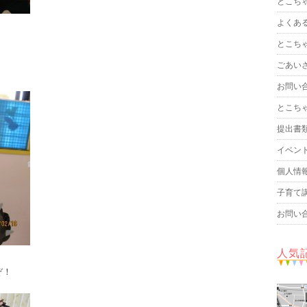
とこち
よくあ
とこち
ごあい
お問い
とこち
提出書
イベン
個人情
子育て
お問い
人気
ぞ！