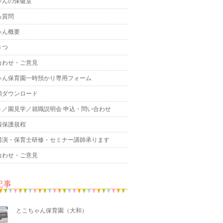
ゃんの保健室
る質問
ゃん概要
さつ
合わせ・ご意見
ゃん保育園一時預かり専用フォーム
類ダウンロード
ト／園見学／就職説明会 申込・問い合わせ
報保護規程
講演・保育士研修・セミナー講師承ります
合わせ・ご意見
記事
とこちゃん保育園（大和）