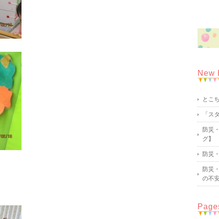
New 
とこ
「ス
防災・
グ】
防災・
防災・
の不
Page