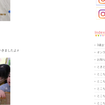
Index
！
3歳
いきましたよ♬
オン
お知
とき
とこ
とこ
とこ
とこ
とこ