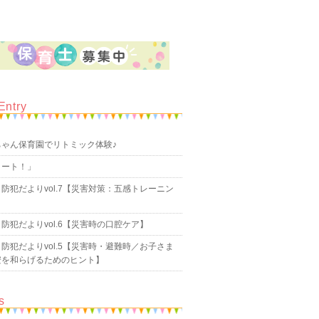
Entry
ちゃん保育園でリトミック体験♪
タート！」
防犯だよりvol.7【災害対策：五感トレーニン
防犯だよりvol.6【災害時の口腔ケア】
防犯だよりvol.5【災害時・避難時／お子さま
安を和らげるためのヒント】
s