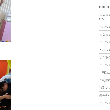
Recrui
とこち
いて
とこち
とこち
とこち
とこち
とこち
とこち
一時預
ご利用
特別プ
先生の
とこち