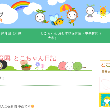
き保育園（大和）
とこちゃん おむすび保育園（中央林間 ）
（大和）
育園
,
とこちゃん日記
び！
んご保育園 中西です