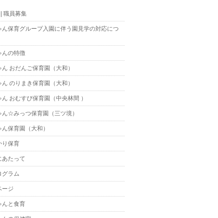
t || 職員募集
ゃん保育グループ入園に伴う園見学の対応につ
ゃんの特徴
ゃん おだんご保育園（大和）
ゃん のりまき保育園（大和）
ゃん おむすび保育園（中央林間 ）
ゃん☆みっつ保育園（三ツ境）
ゃん保育園（大和）
かり保育
にあたって
ログラム
ページ
ゃんと食育