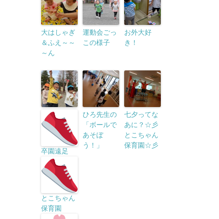
大はしゃぎ
運動会ごっ
お外大好
＆ふえ～～
この様子
き！
～ん
ひろ先生の
七夕ってな
「ボールで
あに？☆彡
あそぼ
とこちゃん
う！」
保育園☆彡
卒園遠足
とこちゃん
保育園