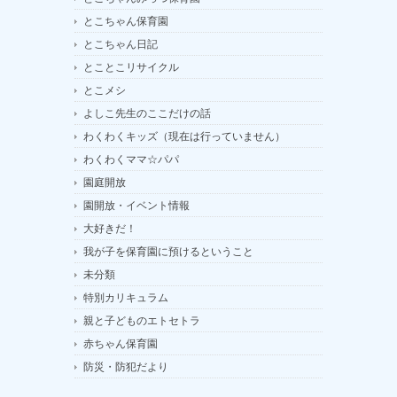
とこちゃん保育園
とこちゃん日記
とことこリサイクル
とこメシ
よしこ先生のここだけの話
わくわくキッズ（現在は行っていません）
わくわくママ☆パパ
園庭開放
園開放・イベント情報
大好きだ！
我が子を保育園に預けるということ
未分類
特別カリキュラム
親と子どものエトセトラ
赤ちゃん保育園
防災・防犯だより