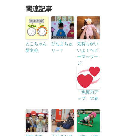
関連記事
とこちゃん
ひなまちゅ
気持ちがい
新名称
り～?
いよ！ベビ
ーマッサー
ジ
「免疫力ア
ップ」の巻