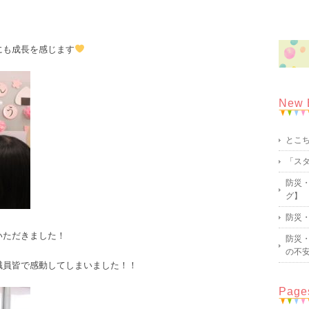
にも成長を感じます
New 
とこ
「ス
防災・
グ】
防災・
いただきました！
防災・
の不
職員皆で感動してしまいました！！
Page