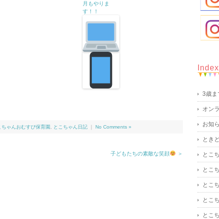
月もやりま
す！！
Index
3歳
オン
お知
こちゃんおむすび保育園
,
とこちゃん日記
｜
No Comments »
とき
子どもたちの素敵な笑顔
＞
とこ
とこ
とこ
とこ
とこ