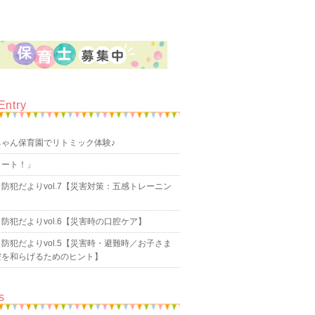
Entry
ちゃん保育園でリトミック体験♪
タート！」
防犯だよりvol.7【災害対策：五感トレーニン
防犯だよりvol.6【災害時の口腔ケア】
防犯だよりvol.5【災害時・避難時／お子さま
安を和らげるためのヒント】
s