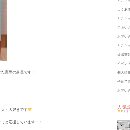
とこち
よくあ
とこち
ごあい
お問い
とこち
提出書
イベン
びた実際の身長です！
個人情
子育て
お問い
人気
・大・大好きです
ーっと応援しています！！