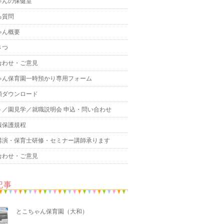
ゃんの保健室
る質問
ゃん概要
さつ
合わせ・ご意見
ゃん保育園一時預かり専用フォーム
類ダウンロード
ト／園見学／就職説明会 申込・問い合わせ
報保護規程
講演・保育士研修・セミナー講師承ります
合わせ・ご意見
記事
とこちゃん保育園（大和）