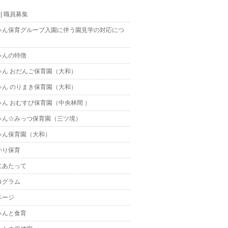
t || 職員募集
ゃん保育グループ入園に伴う園見学の対応につ
ゃんの特徴
ゃん おだんご保育園（大和）
ゃん のりまき保育園（大和）
ゃん おむすび保育園（中央林間 ）
ゃん☆みっつ保育園（三ツ境）
ゃん保育園（大和）
かり保育
にあたって
ログラム
ページ
ゃんと食育