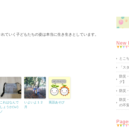
されていく子どもたちの姿は本当に生き生きとしています。
New 
とこ
「ス
防災・
グ】
防災・
防災・
これはなんで
いよいよ１２
英語あそび
の不
しょうか(‘ω’)
月
ノ
Page