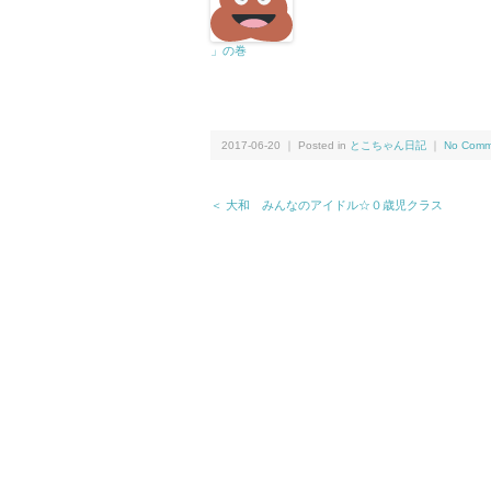
」の巻
2017-06-20 ｜ Posted in
とこちゃん日記
｜
No Comm
＜ 大和 みんなのアイドル☆０歳児クラス