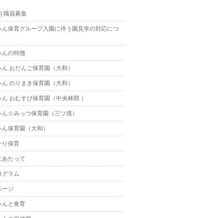
t || 職員募集
ゃん保育グループ入園に伴う園見学の対応につ
ゃんの特徴
ゃん おだんご保育園（大和）
ゃん のりまき保育園（大和）
ゃん おむすび保育園（中央林間 ）
ゃん☆みっつ保育園（三ツ境）
ゃん保育園（大和）
かり保育
にあたって
ログラム
ページ
ゃんと食育