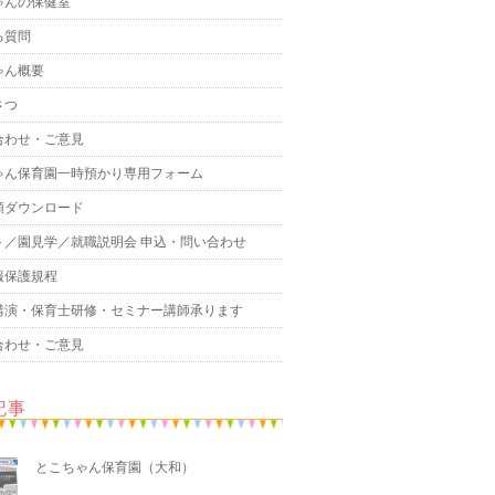
ゃんの保健室
る質問
ゃん概要
さつ
合わせ・ご意見
ゃん保育園一時預かり専用フォーム
類ダウンロード
ト／園見学／就職説明会 申込・問い合わせ
報保護規程
講演・保育士研修・セミナー講師承ります
合わせ・ご意見
記事
とこちゃん保育園（大和）