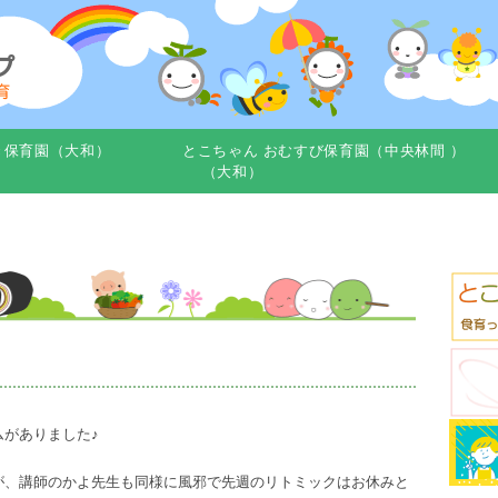
き保育園（大和）
とこちゃん おむすび保育園（中央林間 ）
（大和）
がありました♪
が、講師のかよ先生も同様に風邪で先週のリトミックはお休みと