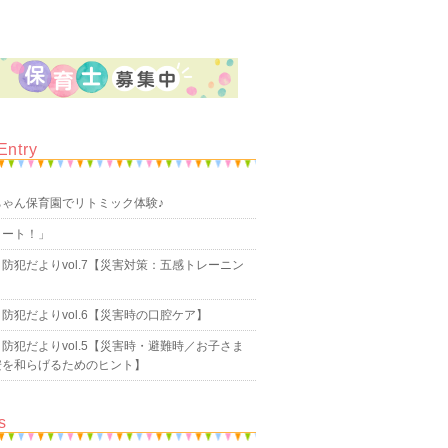
Entry
ちゃん保育園でリトミック体験♪
タート！」
防犯だよりvol.7【災害対策：五感トレーニン
防犯だよりvol.6【災害時の口腔ケア】
防犯だよりvol.5【災害時・避難時／お子さま
安を和らげるためのヒント】
s