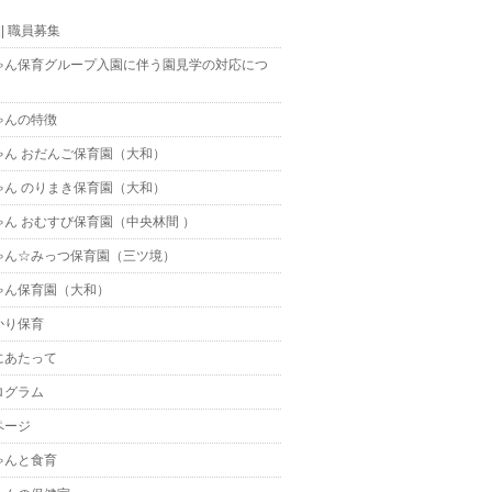
t || 職員募集
ゃん保育グループ入園に伴う園見学の対応につ
ゃんの特徴
ゃん おだんご保育園（大和）
ゃん のりまき保育園（大和）
ゃん おむすび保育園（中央林間 ）
ゃん☆みっつ保育園（三ツ境）
ゃん保育園（大和）
かり保育
にあたって
ログラム
ページ
ゃんと食育