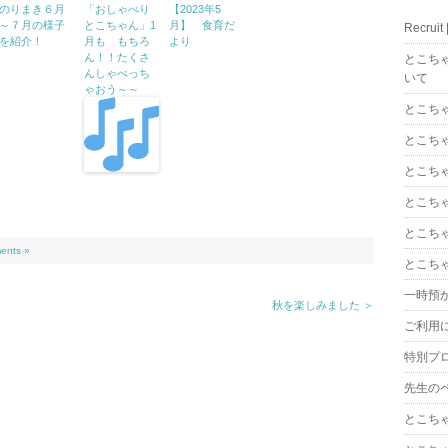
のりまき６月
「おしゃべり
【2023年5
～７月の様子
とこちゃん」1
月】 食育だ
Recrui
を紹介！
月も もちろ
より
ん！！たくさ
とこち
んしゃべっち
いて
ゃおう～～
とこち
とこち
とこち
とこち
とこち
ents »
とこち
一時預
秋を楽しみました ＞
ご利用
特別プ
先生の
とこち