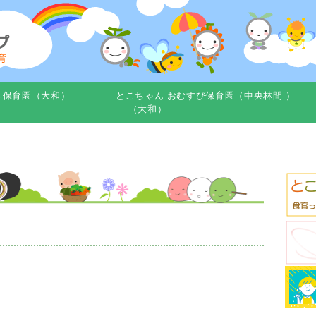
き保育園（大和）
とこちゃん おむすび保育園（中央林間 ）
（大和）