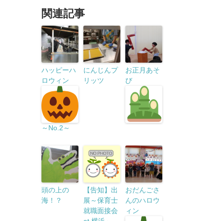
関連記事
ハッピーハ
にんじんプ
お正月あそ
ロウィン
リッツ
び
～No.2～
頭の上の
【告知】出
おだんごさ
海！？
展～保育士
んのハロウ
就職面接会
ィン