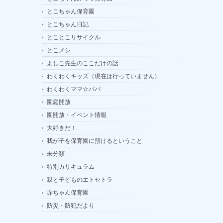
とこちゃん保育園
とこちゃん日記
とことこリサイクル
とこメシ
よしこ先生のここだけの話
わくわくキッズ（現在は行っていません）
わくわくママ☆パパ
園庭開放
園開放・イベント情報
大好きだ！
我が子を保育園に預けるということ
未分類
特別カリキュラム
親と子どものエトセトラ
赤ちゃん保育園
防災・防犯だより