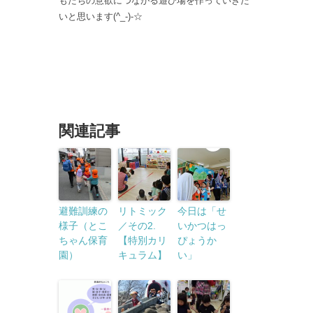
もたちの意欲につながる遊び場を作っていきた
いと思います(^_-)-☆
関連記事
避難訓練の
リトミック
今日は「せ
様子（とこ
／その2.
いかつはっ
ちゃん保育
【特別カリ
ぴょうか
園）
キュラム】
い」