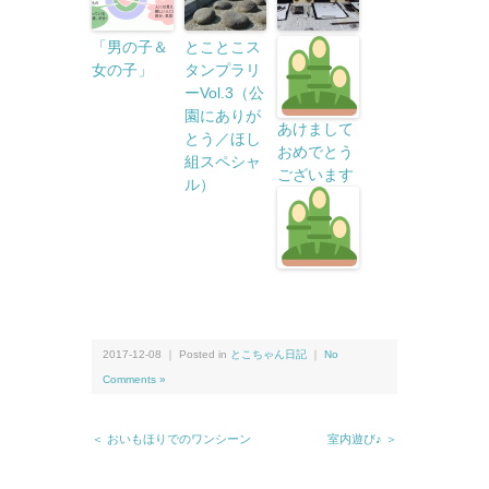
「男の子＆
とことこス
女の子」
タンプラリ
ーVol.3（公
園にありが
あけまして
とう／ほし
おめでとう
組スペシャ
ございます
ル）
2017-12-08 ｜ Posted in
とこちゃん日記
｜
No
Comments »
＜ おいもほりでのワンシーン
室内遊び♪ ＞