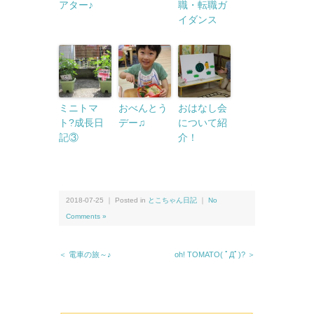
アター♪
職・転職ガ
イダンス
ミニトマ
おべんとう
おはなし会
ト?成長日
デー♫
について紹
記③
介！
2018-07-25 ｜ Posted in
とこちゃん日記
｜
No
Comments »
＜ 電車の旅～♪
oh! TOMATO( ﾟДﾟ)? ＞