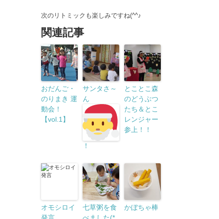
次のリトミックも楽しみですね(^^♪
関連記事
おだんご・
サンタさ～
とことこ森
のりまき 運
ん
のどうぶつ
動会！
たち＆とこ
【vol.1】
レンジャー
参上！！
！
オモシロイ
七草粥を食
かぼちゃ棒
発言
べました(*