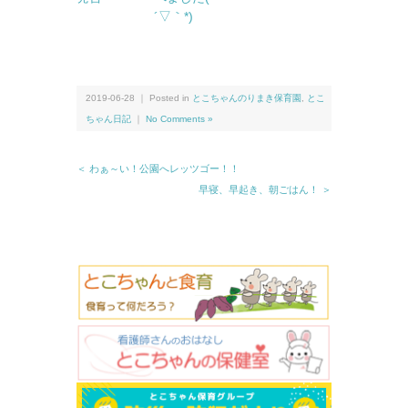
´▽｀*)
2019-06-28 ｜ Posted in
とこちゃんのりまき保育園
,
とこ
ちゃん日記
｜
No Comments »
＜ わぁ～い！公園へレッツゴー！！
早寝、早起き、朝ごはん！ ＞