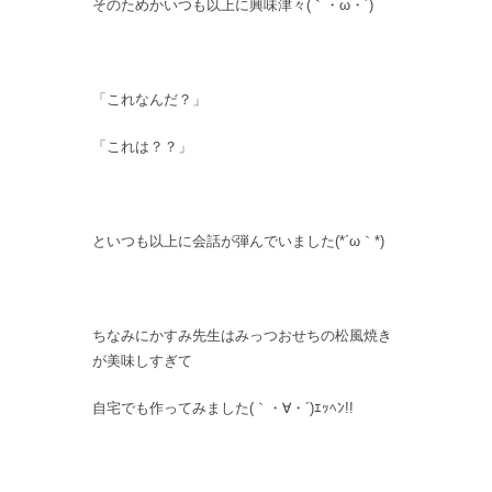
そのためかいつも以上に興味津々(｀・ω・´)
「これなんだ？」
「これは？？」
といつも以上に会話が弾んでいました(*´ω｀*)
ちなみにかすみ先生はみっつおせちの松風焼き
が美味しすぎて
自宅でも作ってみました(｀・∀・´)ｴｯﾍﾝ!!