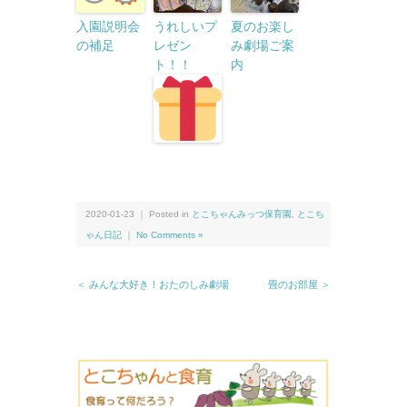
入園説明会
うれしいプ
夏のお楽し
の補足
レゼン
み劇場ご案
ト！！
内
2020-01-23 ｜ Posted in
とこちゃんみっつ保育園
,
とこち
ゃん日記
｜
No Comments »
＜ みんな大好き！おたのしみ劇場
畳のお部屋 ＞