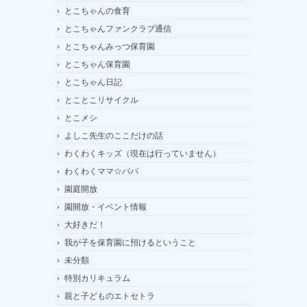
とこちゃんの食育
とこちゃんファンクラブ通信
とこちゃんみっつ保育園
とこちゃん保育園
とこちゃん日記
とことこリサイクル
とこメシ
よしこ先生のここだけの話
わくわくキッズ（現在は行っていません）
わくわくママ☆パパ
園庭開放
園開放・イベント情報
大好きだ！
我が子を保育園に預けるということ
未分類
特別カリキュラム
親と子どものエトセトラ