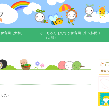
き保育園（大和）
とこちゃん おむすび保育園（中央林間 ）
（大和）
した♪