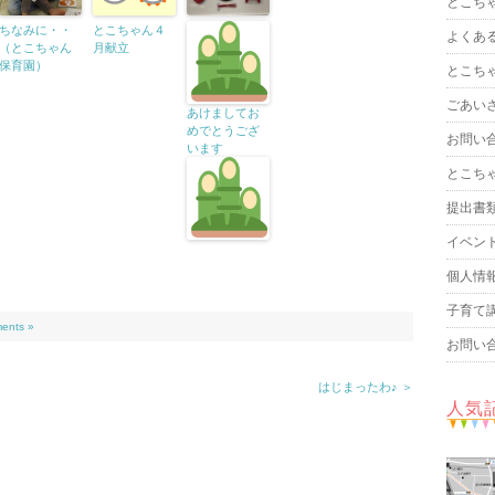
とこち
ちなみに・・
とこちゃん４
よくあ
（とこちゃん
月献立
保育園）
とこち
ごあい
あけましてお
めでとうござ
お問い
います
とこち
提出書
イベン
個人情
子育て
ents »
お問い
はじまったわ♪ ＞
人気