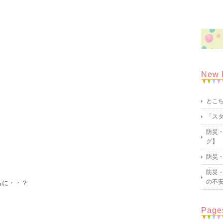
New 
とこ
「ス
防災・
グ】
防災・
防災・
の不
ちに・・？
Page