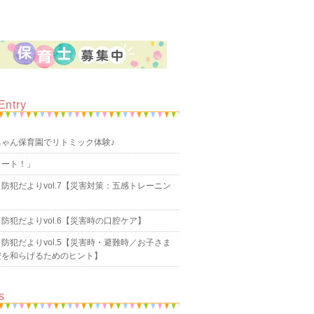
Entry
ちゃん保育園でリトミック体験♪
タート！」
防犯だよりvol.7【災害対策：五感トレーニン
防犯だよりvol.6【災害時の口腔ケア】
防犯だよりvol.5【災害時・避難時／お子さま
安を和らげるためのヒント】
s