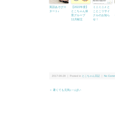
英語あそびス
【2022年度】
ミニミニ♬と
タート♪
とこちゃん保
ことこリサイ
育グループ
クルのお知ら
11月献立
せ！
2017-06-28 ｜ Posted in
とこちゃん日記
｜
No Comm
＜ 暑くても元気いっぱい