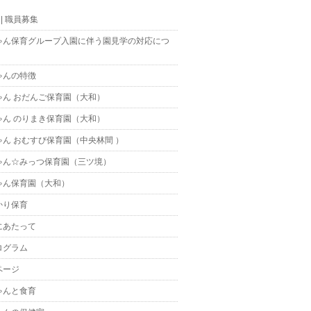
t || 職員募集
ゃん保育グループ入園に伴う園見学の対応につ
ゃんの特徴
ゃん おだんご保育園（大和）
ゃん のりまき保育園（大和）
ゃん おむすび保育園（中央林間 ）
ゃん☆みっつ保育園（三ツ境）
ゃん保育園（大和）
かり保育
にあたって
ログラム
ページ
ゃんと食育