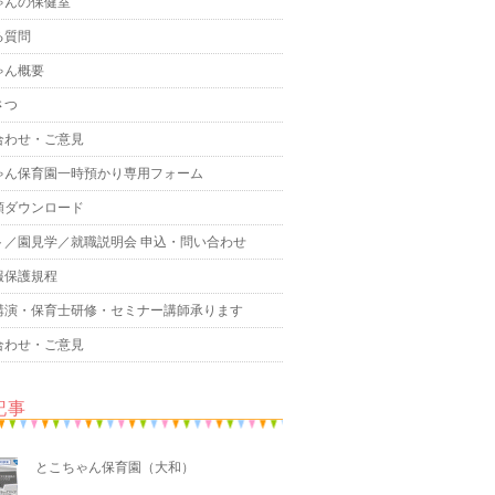
ゃんの保健室
る質問
ゃん概要
さつ
合わせ・ご意見
ゃん保育園一時預かり専用フォーム
類ダウンロード
ト／園見学／就職説明会 申込・問い合わせ
報保護規程
講演・保育士研修・セミナー講師承ります
合わせ・ご意見
記事
とこちゃん保育園（大和）