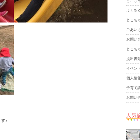
とこち
よくあ
とこち
ごあい
お問い
とこち
提出書
イベン
個人情
子育て
お問い
人気
す♪