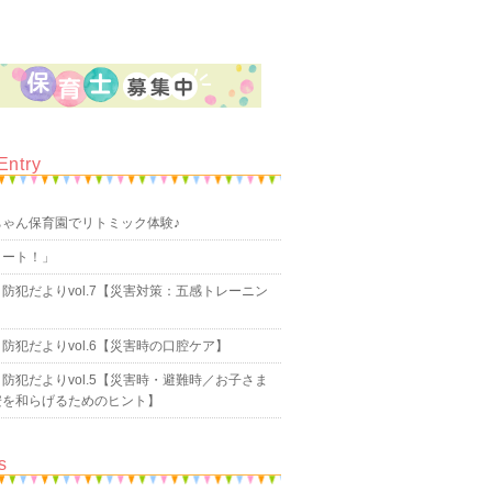
Entry
ちゃん保育園でリトミック体験♪
タート！」
防犯だよりvol.7【災害対策：五感トレーニン
防犯だよりvol.6【災害時の口腔ケア】
防犯だよりvol.5【災害時・避難時／お子さま
安を和らげるためのヒント】
s