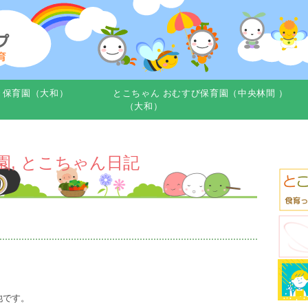
き保育園（大和）
とこちゃん おむすび保育園（中央林間 ）
（大和）
園
,
とこちゃん日記
池です。