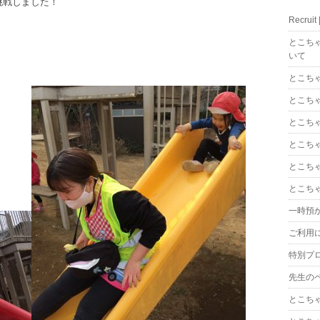
挑戦しました！
Recrui
とこち
いて
とこち
とこち
とこち
とこち
とこち
とこち
一時預
ご利用
特別プ
先生の
とこち