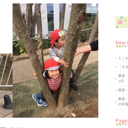
New 
とこ
「ス
防災・
グ】
防災・
防災・
の不
Page