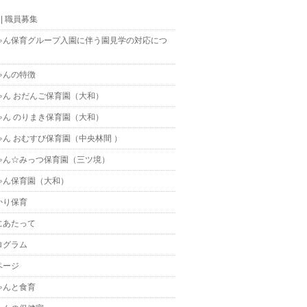
t || 職員募集
ゃん保育グループ入園に伴う園見学の対応につ
ゃんの特徴
ゃん おだんご保育園（大和）
ゃん のりまき保育園（大和）
ゃん おむすび保育園（中央林間 ）
ゃん☆みっつ保育園（三ツ境）
ゃん保育園（大和）
かり保育
にあたって
ログラム
ページ
ゃんと食育