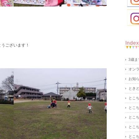
。
Index
とうございます！
3歳
オン
お知
とき
とこ
とこ
とこ
とこ
とこ