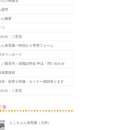
ゃんの保健室
る質問
ゃん概要
さつ
合わせ・ご意見
ゃん保育園一時預かり専用フォーム
類ダウンロード
ト／園見学／就職説明会 申込・問い合わせ
報保護規程
講演・保育士研修・セミナー講師承ります
合わせ・ご意見
記事
とこちゃん保育園（大和）