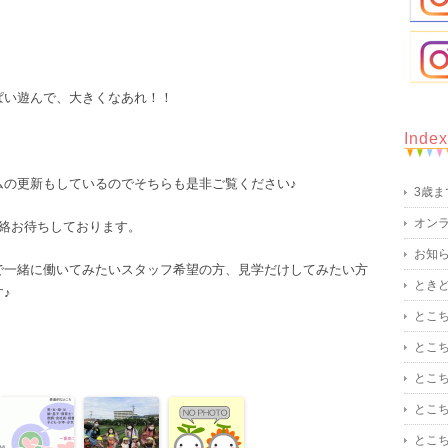
ぱい遊んで、大きくなあれ！！
Index
ムの更新もしているのでそちらも是非ご覧ください♪
3歳
オン
！ 連絡お待ちしております。
お知
で一緒に働いてみたいスタッフ希望の方、見学だけしてみたい方
とき
♪
とこ
とこ
とこ
とこ
とこ