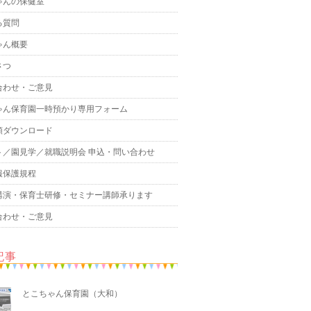
ゃんの保健室
る質問
ゃん概要
さつ
合わせ・ご意見
ゃん保育園一時預かり専用フォーム
類ダウンロード
ト／園見学／就職説明会 申込・問い合わせ
報保護規程
講演・保育士研修・セミナー講師承ります
合わせ・ご意見
記事
とこちゃん保育園（大和）