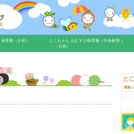
き保育園（大和）
とこちゃん おむすび保育園（中央林間 ）
（大和）
育園