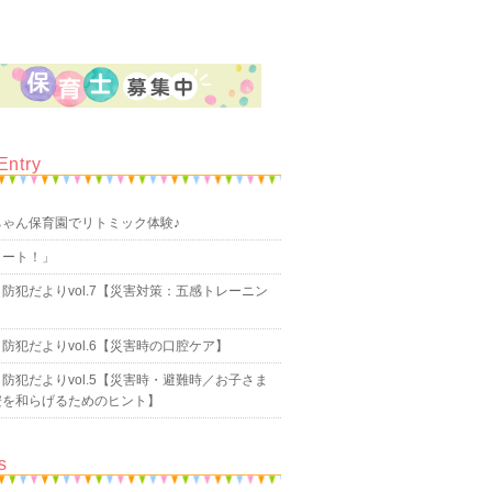
Entry
ちゃん保育園でリトミック体験♪
タート！」
防犯だよりvol.7【災害対策：五感トレーニン
防犯だよりvol.6【災害時の口腔ケア】
防犯だよりvol.5【災害時・避難時／お子さま
安を和らげるためのヒント】
s