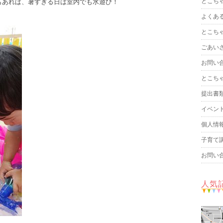
とこち
もあれば、暑すぎる日は室内でも水遊び！
よくあ
とこち
ごあい
お問い
とこち
提出書
イベン
個人情
子育て
お問い
人気