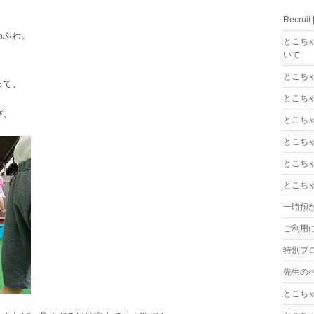
Recrui
わふわ。
とこち
。
いて
とこち
って。
とこち
び。
とこち
とこち
とこち
とこち
一時預
ご利用
特別プ
先生の
とこち