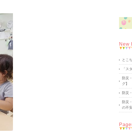
New 
とこ
「ス
防災・
グ】
防災・
防災・
の不
Page