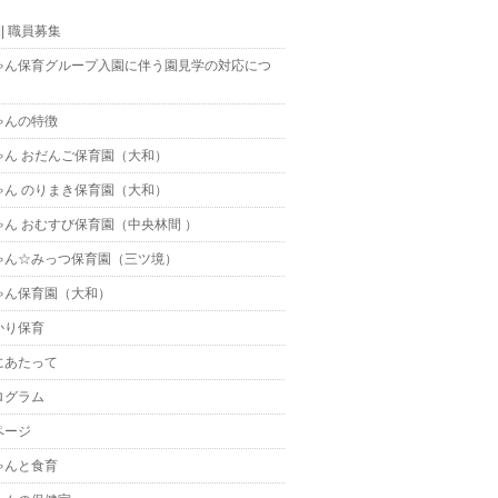
t || 職員募集
ゃん保育グループ入園に伴う園見学の対応につ
ゃんの特徴
ゃん おだんご保育園（大和）
ゃん のりまき保育園（大和）
ゃん おむすび保育園（中央林間 ）
ゃん☆みっつ保育園（三ツ境）
ゃん保育園（大和）
かり保育
にあたって
ログラム
ページ
ゃんと食育