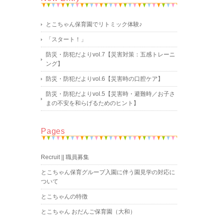
とこちゃん保育園でリトミック体験♪
「スタート！」
防災・防犯だよりvol.7【災害対策：五感トレーニ
ング】
防災・防犯だよりvol.6【災害時の口腔ケア】
防災・防犯だよりvol.5【災害時・避難時／お子さ
まの不安を和らげるためのヒント】
Pages
Recruit || 職員募集
とこちゃん保育グループ入園に伴う園見学の対応に
ついて
とこちゃんの特徴
とこちゃん おだんご保育園（大和）