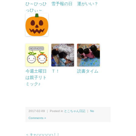
ひ～ひっひ
雪予報の日
運がいい？
っひぃ～
今週土曜日
Ｔ！
読書タイム
は親子リト
ミック♪
2017-02-09 ｜ Posted in
とこちゃん日記
｜
No
Comments »
＜ キャハハハハハ！！