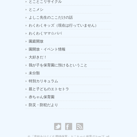
とことこリサイクル
とこメシ
よしこ先生のここだけの話
わくわくキッズ（現在は行っていません）
わくわくママ☆パパ
園庭開放
園開放・イベント情報
大好きだ！
我が子を保育園に預けるということ
未分類
特別カリキュラム
親と子どものエトセトラ
赤ちゃん保育園
防災・防犯だより
© 「意欲をはぐくむ愛情保育」とこちゃん保育グループ. all