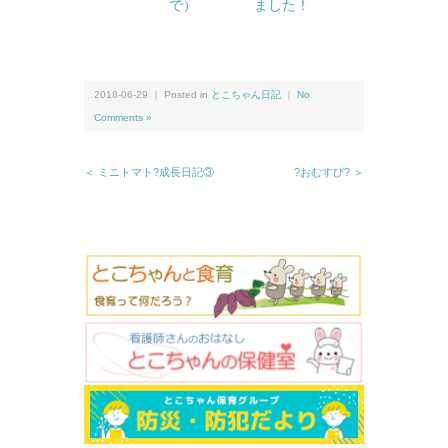
で）
ました！
2018-06-29 ｜ Posted in
とこちゃん日記
｜
No
Comments »
＜ ミニトマト?成長日記③
?おむすび? ＞