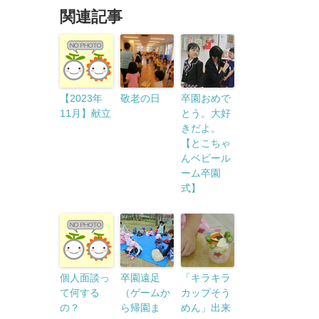
関連記事
【2023年
敬老の日
卒園おめで
11月】献立
とう。大好
きだよ。
【とこちゃ
んベビール
ーム卒園
式】
個人面談っ
卒園遠足
「キラキラ
て何する
（ゲームか
カップそう
の？
ら帰園ま
めん」出来