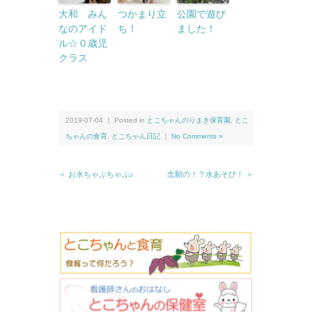
大和 みん
つかまり立
公園で遊び
なのアイド
ち！
ました！
ル☆０歳児
クラス
2019-07-04 ｜ Posted in
とこちゃんのりまき保育園
,
とこ
ちゃんの食育
,
とこちゃん日記
｜
No Comments »
＜ お水ちゃぷちゃぷ♪
念願の！？水あそび！ ＞