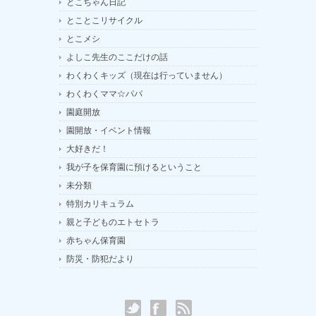
とこちゃん日記
とことこリサイクル
とこメシ
よしこ先生のここだけの話
わくわくキッズ（現在は行っていません）
わくわくママ☆パパ
園庭開放
園開放・イベント情報
大好きだ！
我が子を保育園に預けるということ
未分類
特別カリキュラム
親と子どものエトセトラ
赤ちゃん保育園
防災・防犯だより