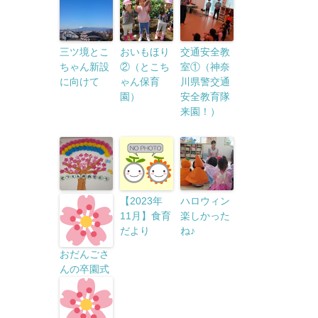
三ツ境とこ
おいもほり
交通安全教
ちゃん新設
②（とこち
室①（神奈
に向けて
ゃん保育
川県警交通
園）
安全教育隊
来園！）
【2023年
ハロウィン
11月】食育
楽しかった
だより
ね♪
おだんごさ
んの卒園式