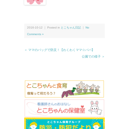
2016-10-12 ｜ Posted in
とこちゃん日記
｜
No
Comments »
＜ ママのバッグで防災！【わくわくママ☆パパ】
公園での様子 ＞