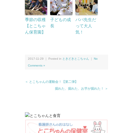
季節の収穫
子どもの成
パパ先生だ
【とこちゃ
長
って大人
ん保育園】
気！
2017-11-29 ｜ Posted in
ときどきとこちゃん
｜
No
Comments »
＜ とこちゃんの運動会！【第二弾】
掘れた、掘れた、お芋が掘れた！ ＞