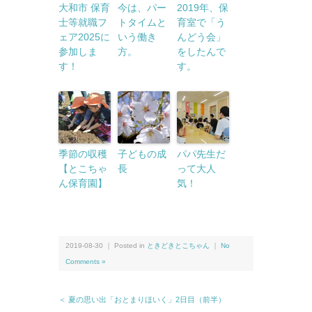
大和市 保育
今は、パー
2019年、保
士等就職フ
トタイムと
育室で「う
ェア2025に
いう働き
んどう会」
参加しま
方。
をしたんで
す！
す。
季節の収穫
子どもの成
パパ先生だ
【とこちゃ
長
って大人
ん保育園】
気！
2019-08-30 ｜ Posted in
ときどきとこちゃん
｜
No
Comments »
＜ 夏の思い出「おとまりほいく」2日目（前半）