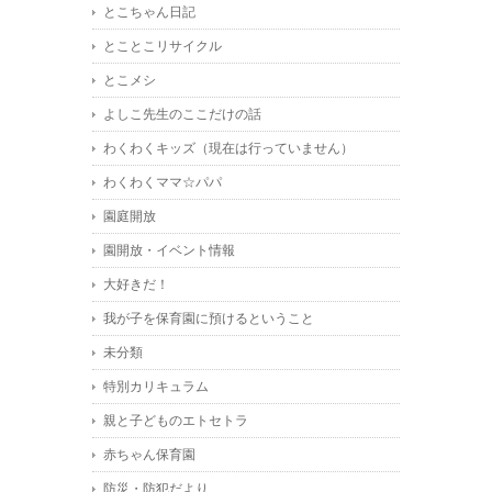
とこちゃん日記
とことこリサイクル
とこメシ
よしこ先生のここだけの話
わくわくキッズ（現在は行っていません）
わくわくママ☆パパ
園庭開放
園開放・イベント情報
大好きだ！
我が子を保育園に預けるということ
未分類
特別カリキュラム
親と子どものエトセトラ
赤ちゃん保育園
防災・防犯だより