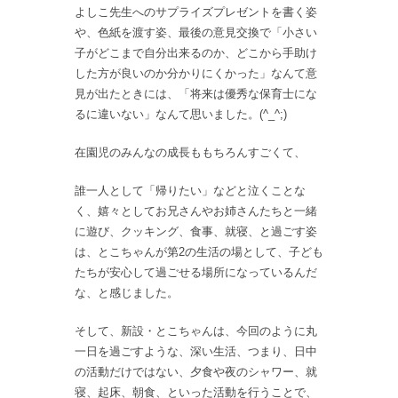
よしこ先生へのサプライズプレゼントを書く姿
や、色紙を渡す姿、最後の意見交換で「小さい
子がどこまで自分出来るのか、どこから手助け
した方が良いのか分かりにくかった」なんて意
見が出たときには、「将来は優秀な保育士にな
るに違いない」なんて思いました。(^_^;)
在園児のみんなの成長ももちろんすごくて、
誰一人として「帰りたい」などと泣くことな
く、嬉々としてお兄さんやお姉さんたちと一緒
に遊び、クッキング、食事、就寝、と過ごす姿
は、とこちゃんが第2の生活の場として、子ども
たちが安心して過ごせる場所になっているんだ
な、と感じました。
そして、新設・とこちゃんは、今回のように丸
一日を過ごすような、深い生活、つまり、日中
の活動だけではない、夕食や夜のシャワー、就
寝、起床、朝食、といった活動を行うことで、