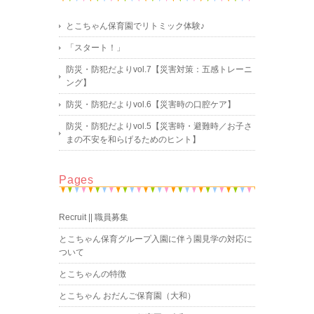
とこちゃん保育園でリトミック体験♪
「スタート！」
防災・防犯だよりvol.7【災害対策：五感トレーニ
ング】
防災・防犯だよりvol.6【災害時の口腔ケア】
防災・防犯だよりvol.5【災害時・避難時／お子さ
まの不安を和らげるためのヒント】
Pages
Recruit || 職員募集
とこちゃん保育グループ入園に伴う園見学の対応に
ついて
とこちゃんの特徴
とこちゃん おだんご保育園（大和）