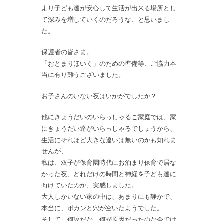
より子ども達が安心して生活が出来る場所とし
て深みを増していくのだろうな、と思いまし
た。
保護者の皆さま。
「おとまりほいく」のための準備等、ご協力本
当に有り難うございました。
お子さんのいない夜はいかがでしたか？
他にきょうだいのいらっしゃるご家庭では、家
にきょうだい達がいらっしゃるでしょうから、
生活にそれほど大きな違いは無いのかも知れま
せんが、
私は、双子が保育園時代にお泊まり保育で居な
かった夜、どれだけの時間と神経を子ども達に
向けていたのか、実感しました。
大人しかいない家の中は、あまりにも静かで、
本当に、ポカンと穴が空いたようでした。
そして、何故だか、何が原因だったのか今では